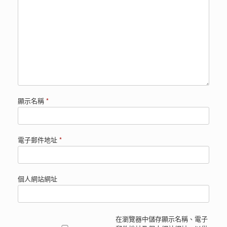
顯示名稱
*
電子郵件地址
*
個人網站網址
在瀏覽器中儲存顯示名稱、電子