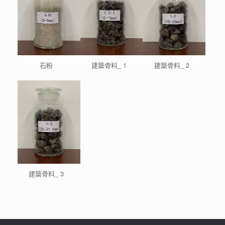
石粉
建築骨料_ 1
建築骨料_ 2
建築骨料_ 3