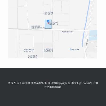
版權所有：淮北綠金產業股份有限公司Copyright © 2022 ljgfjt.com皖ICP備
2022016346號