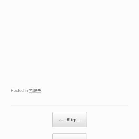
Posted in
招股书
.
Post navigation
←
#!trp...