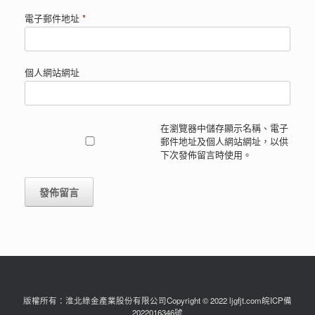
電子郵件地址
*
個人網站網址
在瀏覽器中儲存顯示名稱、電子
郵件地址及個人網站網址，以供
下次發佈留言時使用。
版權所有：淮北綠金產業股份有限公司Copyright © 2022 ljgfjt.com皖ICP備
2022016346號