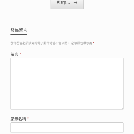
#!trp...
→
發佈留言
發佈留言必須填寫的電子郵件地址不會公開。
必填欄位標示為
*
留言
*
顯示名稱
*